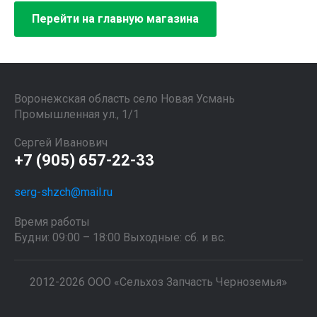
Перейти на главную магазина
Воронежская область село Новая Усмань
Промышленная ул., 1/1
Сергей Иванович
+7 (905) 657-22-33
serg-shzch@mail.ru
Время работы
Будни: 09:00 – 18:00 Выходные: сб. и вс.
2012-2026 ООО «Сельхоз Запчасть Черноземья»