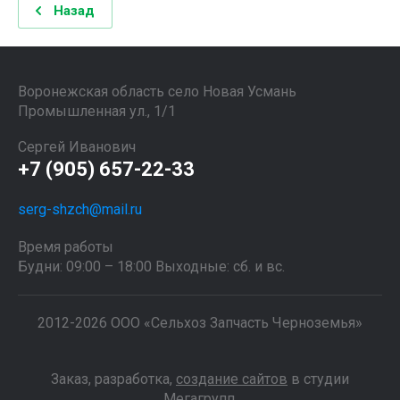
Назад
Воронежская область село Новая Усмань
Промышленная ул., 1/1
Сергей Иванович
+7 (905) 657-22-33
serg-shzch@mail.ru
Время работы
Будни: 09:00 – 18:00 Выходные: сб. и вс.
2012-2026 ООО «Сельхоз Запчасть Черноземья»
Заказ, разработка,
создание сайтов
в студии
Мегагрупп.